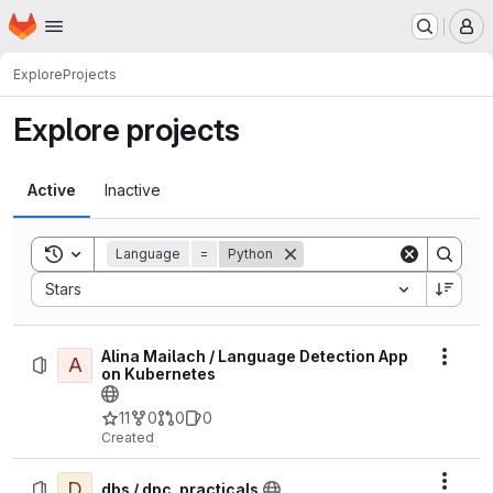
Homepage
Skip to main content
M
Explore
Projects
Explore projects
Active
Inactive
Toggle search history
Language
=
Python
Sort by:
Stars
Alina Mailach / Language Detection App
A
Actio
on Kubernetes
11
0
0
0
Created
D
Actio
dbs / dpc_practicals