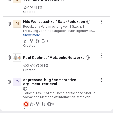
4
4
0
Created
Nils Wenzlitschke / Satz-Reduktion
N
Actio
Reduktion / Vereinfachung von Sätze, z. B.:
Ersetzung von • Zeitangaben durch irgendwann
• Ortsangaben durch irgendwo (/ da / dort) •
Show more
Personen etc. durch irgendwer (/ jemand) •
3
3
0
0
irgendwem, irgendwas, ...
Created
Actio
Paul Kuehnel / MetabolicNetworks
2
0
0
0
Created
depressed-bug / comparative-
D
Actio
argument-retrieval
Touché Task 2 of the Computer Science Module
"Advanced Methods of Information Retrieval"
2
0
0
0
Created