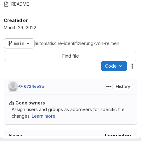
README
Created on
March 29, 2022
main
automatische-identifizierung-von-reimen
Find file
Code
Act
History
6724ee8a
Code owners
Assign users and groups as approvers for specific file
changes.
Learn more.
Name
Last update