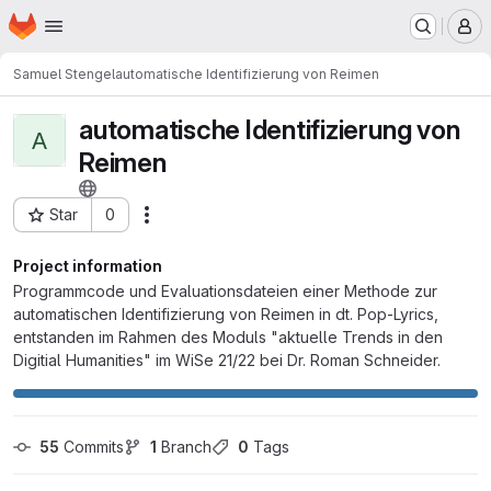
Homepage
Skip to main content
M
Samuel Stengel
automatische Identifizierung von Reimen
automatische Identifizierung von
A
Reimen
Star
0
Actions
Project ID: 4855
Project information
Programmcode und Evaluationsdateien einer Methode zur
automatischen Identifizierung von Reimen in dt. Pop-Lyrics,
entstanden im Rahmen des Moduls "aktuelle Trends in den
Digitial Humanities" im WiSe 21/22 bei Dr. Roman Schneider.
55
 Commits
1
 Branch
0
 Tags