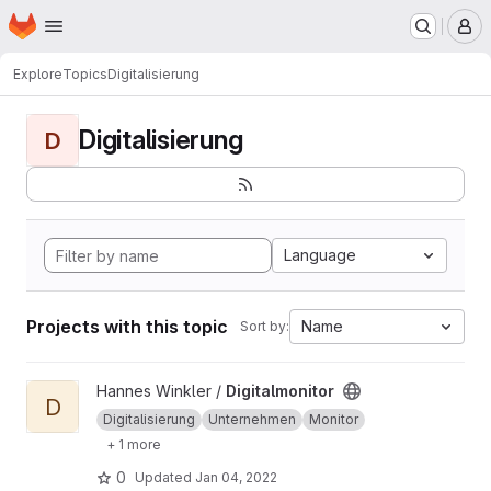
Homepage
Skip to main content
M
Explore
Topics
Digitalisierung
Digitalisierung
D
Language
Projects with this topic
Name
Sort by:
View Digitalmonitor project
Hannes Winkler /
Digitalmonitor
D
Digitalisierung
Unternehmen
Monitor
+ 1 more
0
Updated
Jan 04, 2022